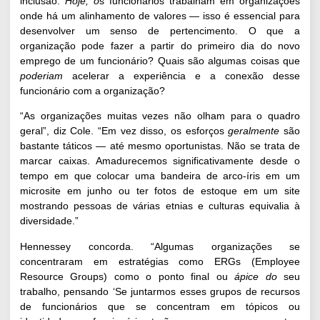
inclusão.
Hoje, o
s funcionários trabalham em organizações
onde há um alinhamento de valores — isso é essencial para
desenvolver um senso de pertencimento. O que a
organização pode fazer a partir do primeiro dia do novo
emprego de um funcionário? Quais são algumas coisas que
poderiam
acelerar a experiência e a conexão desse
funcionário com a organização?
“As organizações muitas vezes não olham para o quadro
geral”, diz Cole. “Em vez disso, os esforços
geralmente
são
bastante táticos — até mesmo oportunistas. Não se trata de
marcar caixas. Amadurecemos significativamente desde o
tempo em que colocar uma bandeira de arco-íris em um
microsite em junho ou ter fotos de estoque em um site
mostrando pessoas de várias etnias e culturas equivalia à
diversidade.”
Hennessey concorda. “Algumas organizações se
concentraram em estratégias como ERGs (Employee
Resource Groups) como o ponto final ou
ápice do
seu
trabalho, pensando ‘Se juntarmos esses grupos de recursos
de funcionários que se concentram em tópicos ou