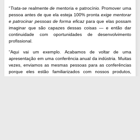
“
Trata-se
realmente
de
mentoria e patrocínio. Promover uma
pessoa antes de que ela esteja 100% pronta
exige mentorar
e patrocinar pessoas de forma eficaz
para que elas possam
imaginar que são capazes dessas coisas — e então dar
continuidade com oportunidades de desenvolvimento
profissional.
“Aqui vai um exemplo. Acabamos de voltar de uma
apresentação em uma conferência anual da indústria. Muitas
vezes, enviamos as mesmas pessoas para as conferências
porque eles estão familiarizados com nossos produtos,
trabalham bem no estande e são
experientes
. Como
poderíamos
ser mais inclusivos e oferecer essas
oportunidades a outras pessoas?
“Aqui na Blanchard, temos uma bolsa
Leading at a Higher
Level
(Liderança em um Nível Superior)
que pode ser usada
para esse tipo de oportunidade. Uma de nossas funcionárias
se candidatou a essa bolsa e pôde comparecer a essa
grande conferência do setor pela primeira vez em sua
carreira. Foi uma grande oportunidade de crescimento e