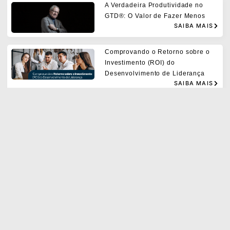
A Verdadeira Produtividade no
GTD®: O Valor de Fazer Menos
SAIBA MAIS
Comprovando o Retorno sobre o
Investimento (ROI) do
Desenvolvimento de Liderança
SAIBA MAIS
O “Algum dia / Talvez” pode ser
hoje!
SAIBA MAIS
Como definir objetivos
profissionais com eficácia:
Estratégias de Autoliderança e o
Modelo SMART
SAIBA MAIS
Os erros comuns ao implementar o