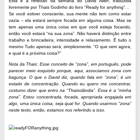
Esta é a reflexão da semana do David Allen, traduzida
livremente por
Thais Godinho
do livro “Ready for anything”…
Se você estiver consciente, sua mente não tem como estar
vazia – ela estará sempre focada em alguma coisa. Mas se
tem apenas uma única coisa em que você esteja focando,
então você estará “na sua zona”. Não haverá distinção entre
trabalho e brincadeira, intensidade e relaxamento. É tudo o
mesmo Tudo apenas será, simplesmente. “O que vem agora,
e qual é a próxima coisa?”
Nota da Thais: Esse conceito de “zona”, em português, pode
parecer meio esquisito porque, aqui, associamos zona com
bagunça. O que o David diz, quando fala em “zona”, é um
estado de concentração. Quando eu quero me concentrar,
costumo dizer que entro na “Thaisolândia”. Essa é a “minha
zona”. Estou concentrada, focada, apropriada engajada em
algo, uma única coisa, seja qual for. Quando usarmos “zona”
neste texto, então, estamos nos referindo a isso.