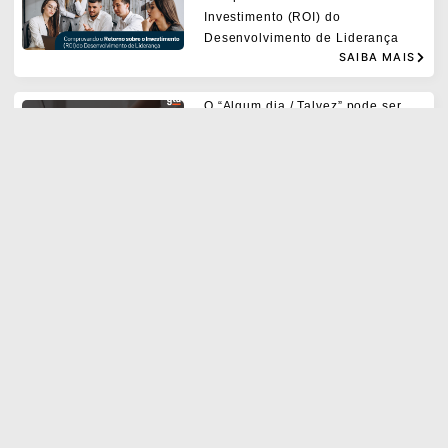
Investimento (ROI) do
Desenvolvimento de Liderança
SAIBA MAIS
O “Algum dia / Talvez” pode ser
hoje!
SAIBA MAIS
Como definir objetivos
profissionais com eficácia:
Estratégias de Autoliderança e o
Modelo SMART
SAIBA MAIS
Os erros comuns ao implementar o
GTD® e como evitá-los.
SAIBA MAIS
As 3 mudanças de mentalidade e 4
habilidades para liderar equipes