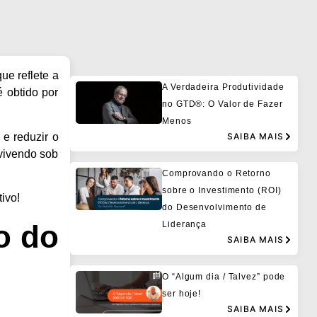
ue reflete a
A Verdadeira Produtividade
 obtido por
no GTD®: O Valor de Fazer
Menos
 e
reduzir o
SAIBA MAIS
 vivendo sob
Comprovando o Retorno
sobre o Investimento (ROI)
ivo!
do Desenvolvimento de
Liderança
o do
SAIBA MAIS
O “Algum dia / Talvez” pode
ser hoje!
SAIBA MAIS