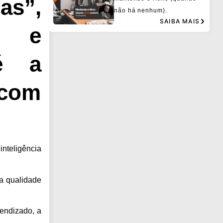
as”,
não há nenhum).
SAIBA MAIS
s e
é a
 com
inteligência
a qualidade
endizado, a