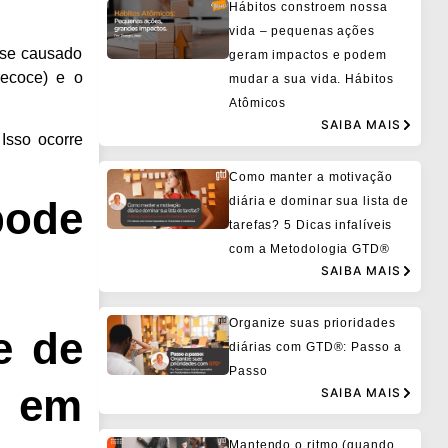
Hábitos constroem nossa
vida – pequenas ações
sse causado
geram impactos e podem
recoce) e o
mudar a sua vida. Hábitos
Atômicos
SAIBA MAIS
Isso ocorre
Como manter a motivação
diária e dominar sua lista de
ode
tarefas? 5 Dicas infalíveis
com a Metodologia GTD®
SAIBA MAIS
Organize suas prioridades
e de
diárias com GTD®: Passo a
Passo
 em
SAIBA MAIS
Mantendo o ritmo (quando