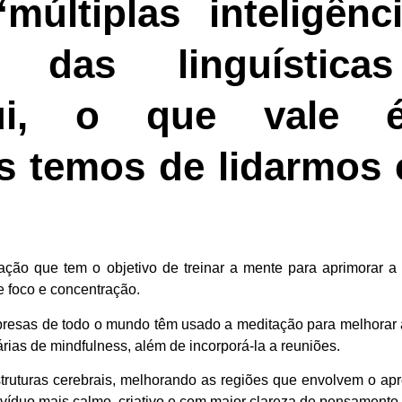
últiplas inteligênci
das linguística
qui, o que vale 
s temos de lidarmos
ação
que tem o objetivo de treinar a mente para aprimorar a 
e
foco
e concentração.
presas de todo o mundo
têm usado a meditação para melhorar 
rias de mindfulness, além de incorporá-la a reuniões.
truturas cerebrais
, melhorando as regiões que envolvem o apr
víduo mais calmo, criativo e com maior clareza de pensamento.