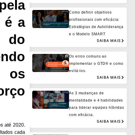
ela
Como definir objetivos
 é a
profissionais com eficácia:
Estratégias de Autoliderança
e o Modelo SMART
 do
SAIBA MAIS
endo
Os erros comuns ao
implementar o GTD® e como
 os
evitá-los.
SAIBA MAIS
orço
As 3 mudanças de
mentalidade e 4 habilidades
para liderar equipes híbridas
com eficácia.
SAIBA MAIS
os até 2020.
ltados cada