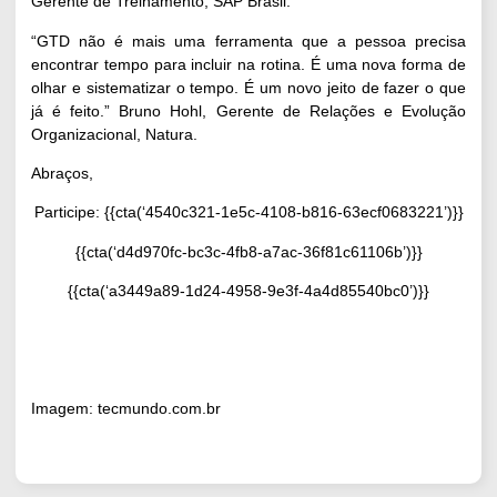
Gerente de Treinamento, SAP Brasil.
“GTD não é mais uma ferramenta que a pessoa precisa
encontrar tempo para incluir na rotina. É uma nova forma de
olhar e sistematizar o tempo. É um novo jeito de fazer o que
já é feito.” Bruno Hohl, Gerente de Relações e Evolução
Organizacional, Natura.
Abraços,
Participe: {{cta(‘4540c321-1e5c-4108-b816-63ecf0683221’)}}
{{cta(‘d4d970fc-bc3c-4fb8-a7ac-36f81c61106b’)}}
{{cta(‘a3449a89-1d24-4958-9e3f-4a4d85540bc0’)}}
Imagem:
tecmundo.com.br