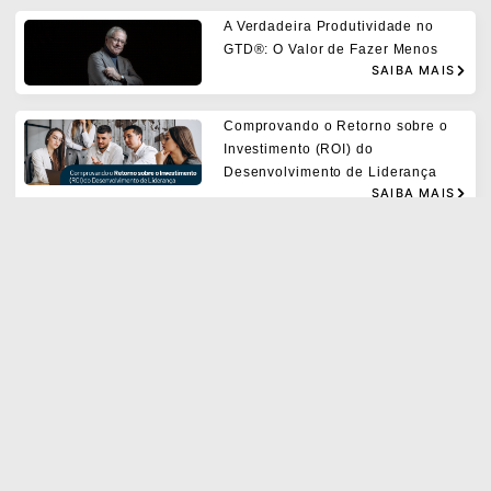
A Verdadeira Produtividade no
GTD®: O Valor de Fazer Menos
SAIBA MAIS
Comprovando o Retorno sobre o
Investimento (ROI) do
Desenvolvimento de Liderança
SAIBA MAIS
O “Algum dia / Talvez” pode ser
hoje!
SAIBA MAIS
Como definir objetivos
profissionais com eficácia:
Estratégias de Autoliderança e o
Modelo SMART
SAIBA MAIS
Os erros comuns ao implementar o