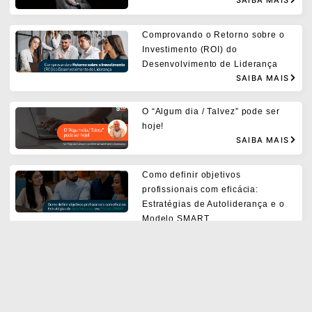
Comprovando o Retorno sobre o
Investimento (ROI) do
Desenvolvimento de Liderança
SAIBA MAIS
O “Algum dia / Talvez” pode ser
hoje!
SAIBA MAIS
Como definir objetivos
profissionais com eficácia:
Estratégias de Autoliderança e o
Modelo SMART
SAIBA MAIS
Os erros comuns ao implementar o
GTD® e como evitá-los.
SAIBA MAIS