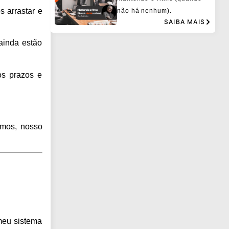
 arrastar e
não há nenhum).
SAIBA MAIS
 ainda estão
os prazos e
rmos, nosso
meu sistema