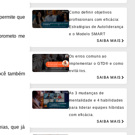
Como definir objetivos
 permite que
profissionais com eficácia:
Estratégias de Autoliderança
e o Modelo SMART
 prometo me
SAIBA MAIS
Os erros comuns ao
implementar o GTD® e como
evitá-los.
 Você também
SAIBA MAIS
As 3 mudanças de
mentalidade e 4 habilidades
para liderar equipes híbridas
com eficácia.
SAIBA MAIS
ias, que já