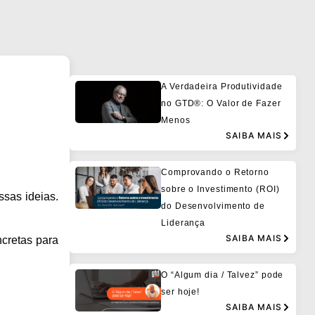
A Verdadeira Produtividade
no GTD®: O Valor de Fazer
Menos
SAIBA MAIS
Comprovando o Retorno
sobre o Investimento (ROI)
ssas ideias.
do Desenvolvimento de
Liderança
SAIBA MAIS
cretas para
O “Algum dia / Talvez” pode
ser hoje!
SAIBA MAIS