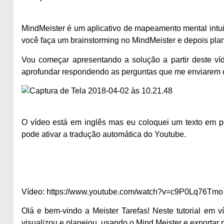
MindMeister
é um aplicativo de mapeamento mental intui
você faça um brainstorming no MindMeister e depois pla
Vou começar apresentando a solução a partir deste víd
aprofundar respondendo as perguntas que me enviarem 
O vídeo está em inglês mas eu coloquei um texto em por
pode ativar a tradução automática do Youtube.
Vídeo: https://www.youtube.com/watch?v=c9P0Lq76Tmo
Olá e bem-vindo a Meister Tarefas! Neste tutorial em 
visualizou e planejou, usando o Mind Meister e exportar 