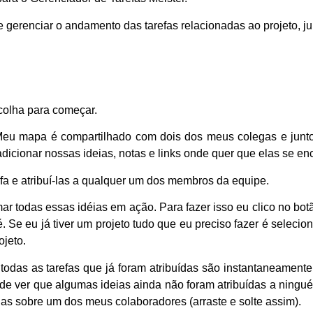
gerenciar o andamento das tarefas relacionadas ao projeto, ju
colha para começar.
Meu mapa é compartilhado com dois dos meus colegas e jun
dicionar nossas ideias, notas e links onde quer que elas se en
efa e atribuí-las a qualquer um dos membros da equipe.
ar todas essas idéias em ação. Para fazer isso eu clico no bo
 Se eu já tiver um projeto tudo que eu preciso fazer é selecioná
ojeto.
das as tarefas que já foram atribuídas são instantaneamente
ode ver que algumas ideias ainda não foram atribuídas a ning
-las sobre um dos meus colaboradores (arraste e solte assim).