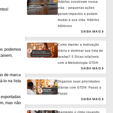
Hábitos constroem nossa
vida – pequenas ações
ntos!
geram impactos e podem
mudar a sua vida. Hábitos
Atômicos
SAIBA MAIS
Como manter a motivação
tos podemos
diária e dominar sua lista de
caixem.
tarefas? 5 Dicas infalíveis
com a Metodologia GTD®
SAIBA MAIS
tão de marca
-lo na lista
Organize suas prioridades
diárias com GTD®: Passo a
Passo
 exportadas
SAIBA MAIS
uém, mas não
Mantendo o ritmo (quando