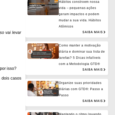
Hábitos constroem nossa
vida – pequenas ações
geram impactos e podem
mudar a sua vida. Hábitos
Atômicos
SAIBA MAIS
o vai levar
Como manter a motivação
diária e dominar sua lista de
tarefas? 5 Dicas infalíveis
com a Metodologia GTD®
por isso?
SAIBA MAIS
s dois casos
Organize suas prioridades
diárias com GTD®: Passo a
Passo
SAIBA MAIS
Mantendo o ritmo (quando