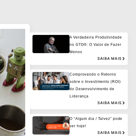
A Verdadeira Produtividade
no GTD®: O Valor de Fazer
Menos
SAIBA MAIS
Comprovando o Retorno
sobre o Investimento (ROI)
do Desenvolvimento de
Liderança
SAIBA MAIS
O “Algum dia / Talvez” pode
ser hoje!
SAIBA MAIS