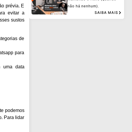
o prévia. E
não há nenhum).
ra evitar a
SAIBA MAIS
sses sustos
tegorias de
atsapp para
m uma data
.
nte podemos
. Para lidar