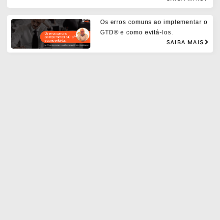
Os erros comuns ao implementar o
GTD® e como evitá-los.
SAIBA MAIS
As 3 mudanças de mentalidade e 4
habilidades para liderar equipes
híbridas com eficácia.
SAIBA MAIS
Hábitos constroem nossa vida –
pequenas ações geram impactos e
podem mudar a sua vida. Hábitos
Atômicos
SAIBA MAIS
Como manter a motivação diária e
dominar sua lista de tarefas? 5
Dicas infalíveis com a Metodologia
GTD®