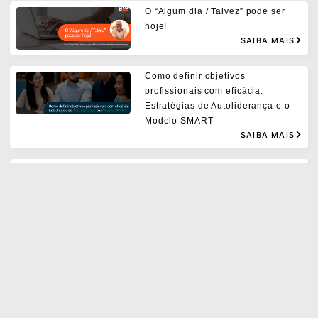
O “Algum dia / Talvez” pode ser
hoje!
SAIBA MAIS
Como definir objetivos
profissionais com eficácia:
Estratégias de Autoliderança e o
Modelo SMART
SAIBA MAIS
Os erros comuns ao implementar o
GTD® e como evitá-los.
SAIBA MAIS
As 3 mudanças de mentalidade e 4
habilidades para liderar equipes
híbridas com eficácia.
SAIBA MAIS
Hábitos constroem nossa vida –