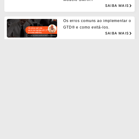
SAIBA MAIS
Os erros comuns ao implementar o
GTD® e como evitá-los.
SAIBA MAIS
As 3 mudanças de mentalidade e 4
habilidades para liderar equipes
híbridas com eficácia.
SAIBA MAIS
Hábitos constroem nossa vida –
pequenas ações geram impactos e
podem mudar a sua vida. Hábitos
Atômicos
SAIBA MAIS
Como manter a motivação diária e
dominar sua lista de tarefas? 5
Dicas infalíveis com a Metodologia