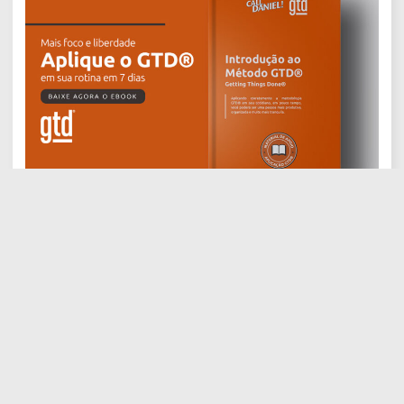
A Verdadeira Produtividade no
GTD®: O Valor de Fazer Menos
SAIBA MAIS
Comprovando o Retorno sobre o
Investimento (ROI) do