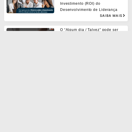
Investimento (ROI) do
Desenvolvimento de Liderança
SAIBA MAIS
O “Algum dia / Talvez” pode ser
hoje!
SAIBA MAIS
Como definir objetivos
profissionais com eficácia:
Estratégias de Autoliderança e o
Modelo SMART
SAIBA MAIS
Os erros comuns ao implementar o
GTD® e como evitá-los.
SAIBA MAIS
As 3 mudanças de mentalidade e 4
habilidades para liderar equipes