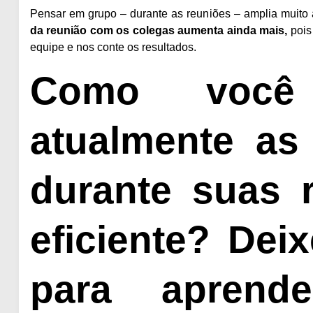
Pensar em grupo – durante as reuniões – amplia muito
da reunião com os colegas aumenta ainda mais,
pois 
equipe e nos conte os resultados.
Como você
atualmente as
durante suas 
eficiente? Dei
para aprend