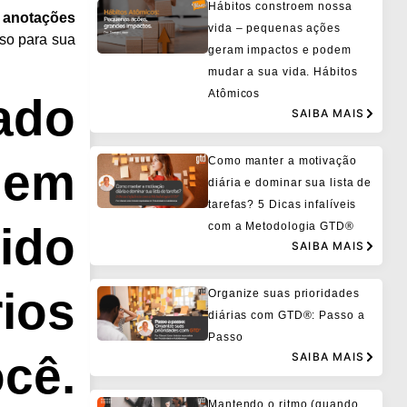
Hábitos constroem nossa
 anotações
vida – pequenas ações
sso para sua
geram impactos e podem
mudar a sua vida. Hábitos
Atômicos
ado
SAIBA MAIS
gem
Como manter a motivação
diária e dominar sua lista de
tarefas? 5 Dicas infalíveis
ido
com a Metodologia GTD®
SAIBA MAIS
ios
Organize suas prioridades
diárias com GTD®: Passo a
Passo
cê.
SAIBA MAIS
Mantendo o ritmo (quando