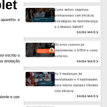
let
Como definir objetivos
profissionais com eficácia:
 aparelho e
Estratégias de Autoliderança
e o Modelo SMART
SAIBA MAIS
Os erros comuns ao
implementar o GTD® e como
or escrito o
evitá-los.
sua anotação
SAIBA MAIS
As 3 mudanças de
mentalidade e 4 habilidades
para liderar equipes híbridas
com eficácia.
SAIBA MAIS
lente e use