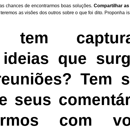
 as chances de encontrarmos boas soluções.
Compartilhar as
teremos as visões dos outros sobre o que foi dito. Proponha i
 tem captur
 ideias que sur
reuniões? Tem s
xe seus comentár
ermos com vo