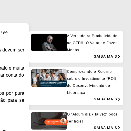
migo.
A Verdadeira Produtividade
no GTD®: O Valor de Fazer
s devem ser
Menos
SAIBA MAIS
rafo e muita
Comprovando o Retorno
ar conta do
sobre o Investimento (ROI)
do Desenvolvimento de
Liderança
os por pura
SAIBA MAIS
ião para se
O “Algum dia / Talvez” pode
ser hoje!
SAIBA MAIS