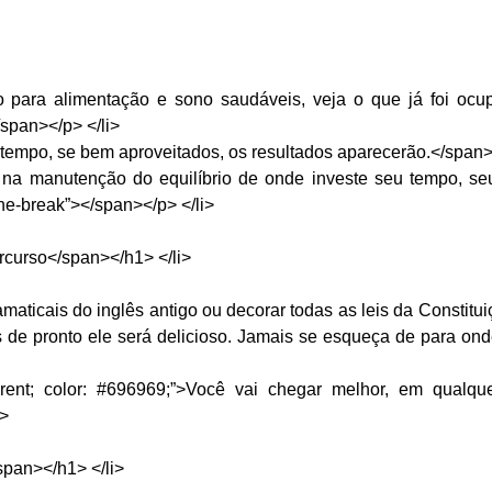
 para alimentação e sono saudáveis, veja o que já foi oc
span></p> </li>
mpo, se bem aproveitados, os resultados aparecerão.</span><
na manutenção do equilíbrio de onde investe seu tempo, s
ne-break”></span></p> </li>
rcurso</span></h1> </li>
aticais do inglês antigo ou decorar todas as leis da Constitu
de pronto ele será delicioso. Jamais se esqueça de para onde
arent; color: #696969;”>Você vai chegar melhor, em qualque
i>
span></h1> </li>