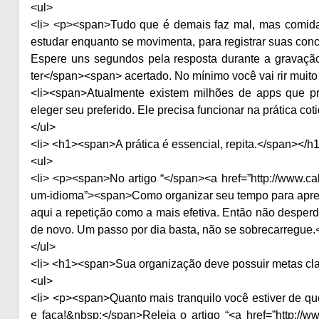
<ul>
<li> <p><span>Tudo que é demais faz mal, mas comid
estudar enquanto se movimenta, para registrar suas conc
Espere uns segundos pela resposta durante a gravaçã
ter</span><span> acertado. No mínimo você vai rir muito
<li><span>Atualmente existem milhões de apps que pr
eleger seu preferido. Ele precisa funcionar na prática coti
</ul>
<li> <h1><span>A prática é essencial, repita.</span></h1
<ul>
<li> <p><span>No artigo “</span><a href=”http://www.ca
um-idioma”><span>Como organizar seu tempo para apren
aqui a repetição como a mais efetiva. Então não desper
de novo. Um passo por dia basta, não se sobrecarregue.<
</ul>
<li> <h1><span>Sua organização deve possuir metas cla
<ul>
<li> <p><span>Quanto mais tranquilo você estiver de que 
e faça!&nbsp;</span>Releia o artigo “<a href=”http://w