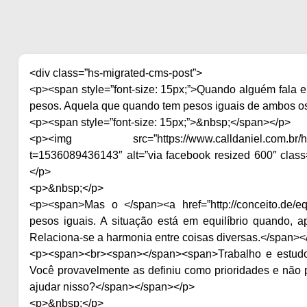
<div class=”hs-migrated-cms-post”>
<p><span style=”font-size: 15px;”>Quando alguém fala 
pesos. Aquela que quando tem pesos iguais de ambos os 
<p><span style=”font-size: 15px;”>&nbsp;</span></p>
<p><img src=”https://www.calldaniel.com.br/hs-fs/
t=1536089436143″ alt=”via facebook resized 600″ class=”a
</p>
<p>&nbsp;</p>
<p><span>Mas o </span><a href=”http://conceito.de/eq
pesos iguais. A situação está em equilíbrio quando, 
Relaciona-se a harmonia entre coisas diversas.</span><
<p><span><br><span></span><span>Trabalho e estudo
Você provavelmente as definiu como prioridades e nã
ajudar nisso?</span></span></p>
<p>&nbsp;</p>