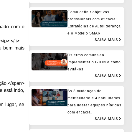
Como definir objetivos
profissionais com eficácia:
upado com o
Estratégias de Autoliderança
e o Modelo SMART
SAIBA MAIS
/p> </li>
eu bem mais
Os erros comuns ao
implementar o GTD® e como
evitá-los.
SAIBA MAIS
ição.</span>
 está indo,
As 3 mudanças de
mentalidade e 4 habilidades
r lugar, se
para liderar equipes híbridas
com eficácia.
SAIBA MAIS