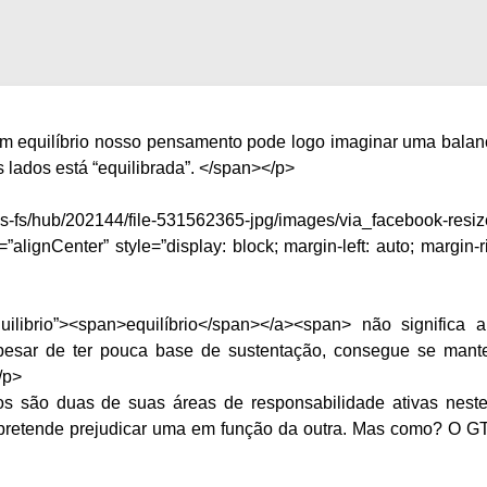
em equilíbrio nosso pensamento pode logo imaginar uma balan
lados está “equilibrada”. </span></p>
hub/202144/file-531562365-jpg/images/via_facebook-resiz
lignCenter” style=”display: block; margin-left: auto; margin-ri
uilibrio”><span>equilíbrio</span></a><span> não significa 
apesar de ter pouca base de sustentação, consegue se mante
/p>
s são duas de suas áreas de responsabilidade ativas nes
o pretende prejudicar uma em função da outra. Mas como? O 