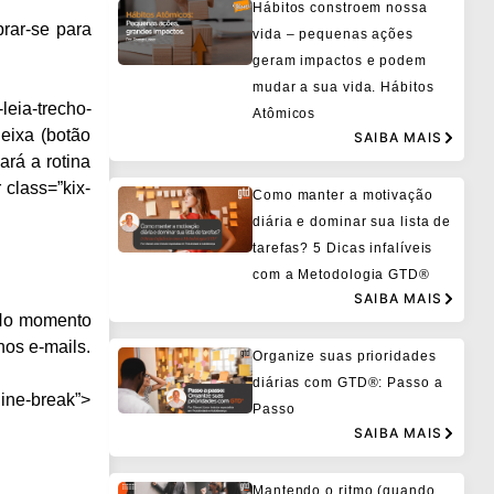
Hábitos constroem nossa
brar-se para
vida – pequenas ações
geram impactos e podem
mudar a sua vida. Hábitos
eia-trecho-
Atômicos
eixa (botão
SAIBA MAIS
ará a rotina
class=”kix-
Como manter a motivação
diária e dominar sua lista de
tarefas? 5 Dicas infalíveis
com a Metodologia GTD®
SAIBA MAIS
 No momento
nos e-mails.
Organize suas prioridades
diárias com GTD®: Passo a
ine-break”>
Passo
SAIBA MAIS
Mantendo o ritmo (quando