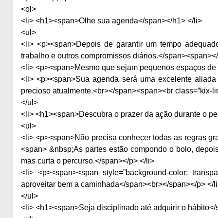
<ol>
<li> <h1><span>Olhe sua agenda</span></h1> </li>
<ul>
<li> <p><span>Depois de garantir um tempo adequado
trabalho e outros compromissos diários.</span><span></
<li> <p><span>Mesmo que sejam pequenos espaços de te
<li> <p><span>Sua agenda será uma excelente aliada 
precioso atualmente.<br></span><span><br class=”kix-li
</ul>
<li> <h1><span>Descubra o prazer da ação durante o pe
<ul>
<li> <p><span>Não precisa conhecer todas as regras gram
<span> &nbsp;As partes estão compondo o bolo, depois 
mas curta o percurso.</span></p> </li>
<li> <p><span><span style=”background-color: transp
aproveitar bem a caminhada</span><br></span></p> </l
</ul>
<li> <h1><span>Seja disciplinado até adquirir o hábito</