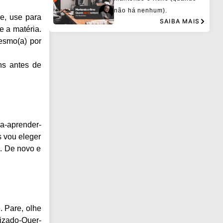
não há nenhum).
e, use para
SAIBA MAIS
e a matéria.
esmo(a) por
ns antes de
ra-aprender-
 vou eleger
o. De novo e
. Pare, olhe
dizado-Quer-