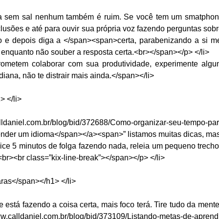
a sem sal nenhum também é ruim. Se você tem um smatphon
lusões e até para ouvir sua própria voz fazendo perguntas sobr
o e depois diga a </span><span>certa, parabenizando a si m
 enquanto não souber a resposta certa.<br></span></p> </li>
ometem colaborar com sua produtividade, experimente algu
diana, não te distrair mais ainda.</span></li>
> </li>
lldaniel.com.br/blog/bid/372688/Como-organizar-seu-tempo-pa
der um idioma</span></a><span>” listamos muitas dicas, mas
dice 5 minutos de folga fazendo nada, releia um pequeno trech
br><br class=”kix-line-break”></span></p> </li>
ras</span></h1> </li>
está fazendo a coisa certa, mais foco terá. Tire tudo da mente
ww.calldaniel.com.br/blog/bid/373109/Listando-metas-de-apren