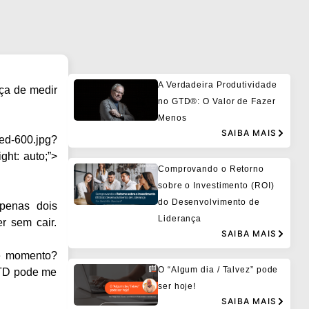
A Verdadeira Produtividade
ça de medir
no GTD®: O Valor de Fazer
Menos
SAIBA MAIS
ed-600.jpg?
ght: auto;”>
Comprovando o Retorno
sobre o Investimento (ROI)
do Desenvolvimento de
apenas dois
Liderança
r sem cair.
SAIBA MAIS
te momento?
O “Algum dia / Talvez” pode
GTD pode me
ser hoje!
SAIBA MAIS