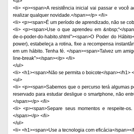
<ul>
<li> <p><span>A resistência inicial vai passar e você 
realizar qualquer novidade.</span></p> </li>
<li> <p><span>É um período de aprendizado, não se cob
<li> <p><span>Use o que aprendeu em &nbsp;“</span><a 
de-o-poder-do-habito.shtml”><span>O Poder do Hábito
power), estabeleça a rotina, fixe a recompensa instant
em um hábito. Tenha fé. </span><span>Talvez um amigo
line-break”></span></p> </li>
</ul>
<li> <h1><span>Não se permita o boicote</span></h1> </
<ul>
<li> <p><span>Sabemos que o percurso terá algumas pe
reservado para estudar desligue o smartphone, não entr
</span></p> </li>
<li> <p><span>Separe seus momentos e respeite-os. D
</span></p> </li>
</ul>
<li> <h1><span>Use a tecnologia com eficácia</span></h