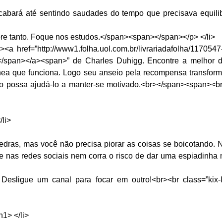
acabará até sentindo saudades do tempo que precisava equili
re tanto. Foque nos estudos.</span><span></span></p> </li>
href=”http://www1.folha.uol.com.br/livrariadafolha/1170547-l
</span></a><span>” de Charles Duhigg. Encontre a melhor d
ânea que funciona. Logo seu anseio pela recompensa transform
 possa ajudá-lo a manter-se motivado.<br></span><span><br 
li>
dras, mas você não precisa piorar as coisas se boicotando.
e nas redes sociais nem corra o risco de dar uma espiadinha 
esligue um canal para focar em outro!<br><br class=”kix-l
1> </li>