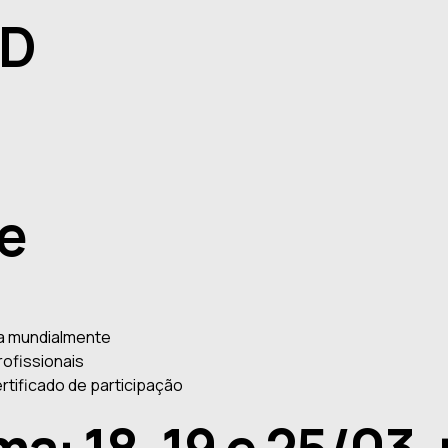
AD
ne
a mundialmente
rofissionais
ertificado de participação
rma: 18, 19 e 25/03