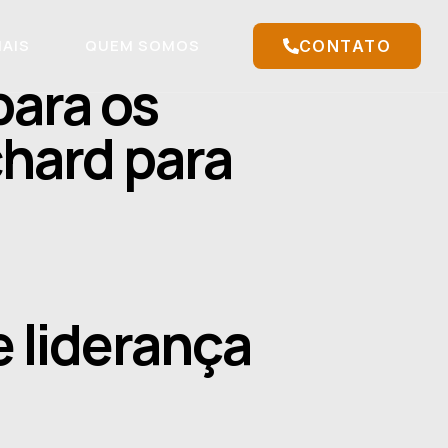
IAIS
QUEM SOMOS
CONTATO
para os
hard para
 liderança