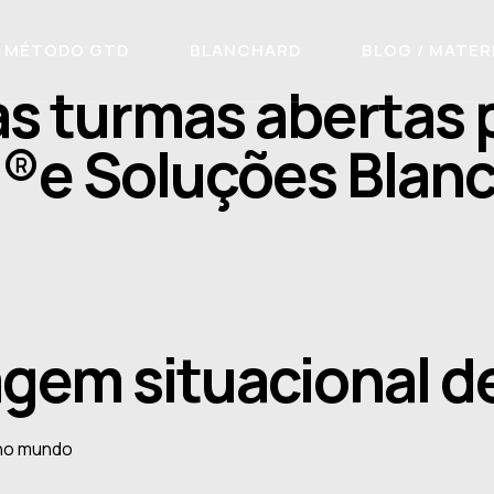
MÉTODO GTD
BLANCHARD
BLOG / MATER
as turmas abertas 
®e Soluções Blanc
em situacional de
 no mundo