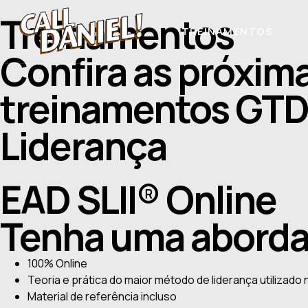
Treinamentos
TREINAMENTOS
Confira as próxim
treinamentos GTD
Liderança
EAD SLII® Online
Tenha uma abordag
100% Online
Teoria e prática do maior método de liderança utilizado
Material de referência incluso